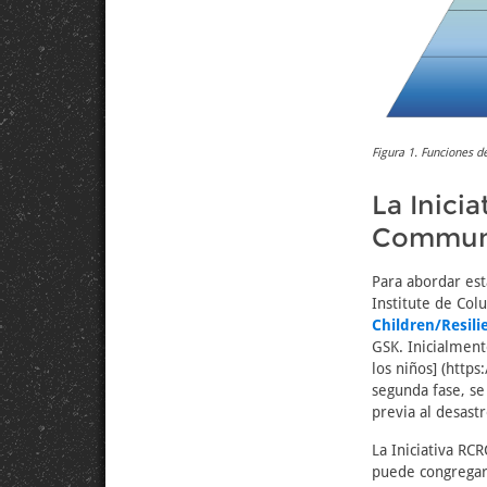
Figura 1. Funciones de
La Inicia
Communi
Para abordar est
Institute de Col
Children/Resil
GSK. Inicialmente
los niños] (http
segunda fase, se
previa al desast
La Iniciativa RC
puede congregar 