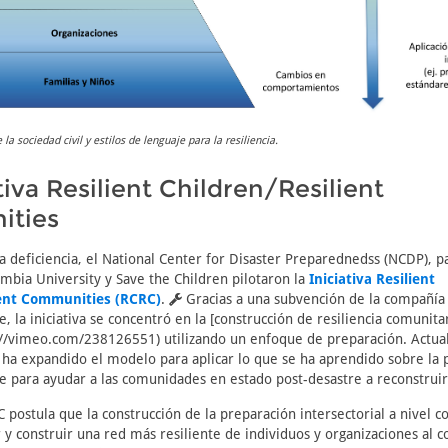
 la sociedad civil y estilos de lenguaje para la resiliencia.
tiva Resilient Children/Resilient
ties
a deficiencia, el National Center for Disaster Preparednedss (NCDP), p
umbia University y Save the Children pilotaron la
Iniciativa Resilient
ient Communities (RCRC)
.
Gracias a una subvención de la compañía
, la iniciativa se concentró en la [construcción de resiliencia comunita
s://vimeo.com/238126551) utilizando un enfoque de preparación. Actu
 ha expandido el modelo para aplicar lo que se ha aprendido sobre la 
re para ayudar a las comunidades en estado post-desastre a reconstrui
RC postula que la construcción de la preparación intersectorial a nivel 
y construir una red más resiliente de individuos y organizaciones al c