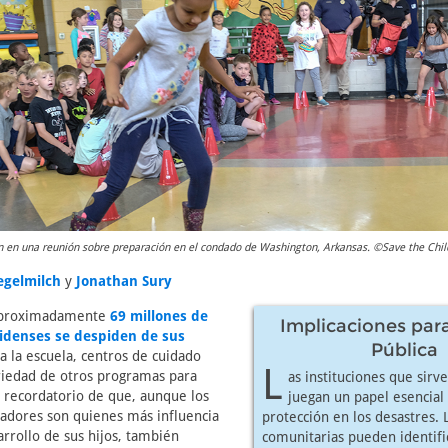
an en una reunión sobre preparación en el condado de Washington, Arkansas. ©Save the Chil
legelmilch
y
Jonathan Sury
 aproximadamente
69 millones de
Implicaciones para
idenses se despiden de sus
Pública
a la escuela, centros de cuidado
L
ariedad de otros programas para
as instituciones que sirve
n recordatorio de que, aunque los
juegan un papel esencial
dadores son quienes más influencia
protección en los desastres. 
arrollo de sus hijos, también
comunitarias pueden identifi