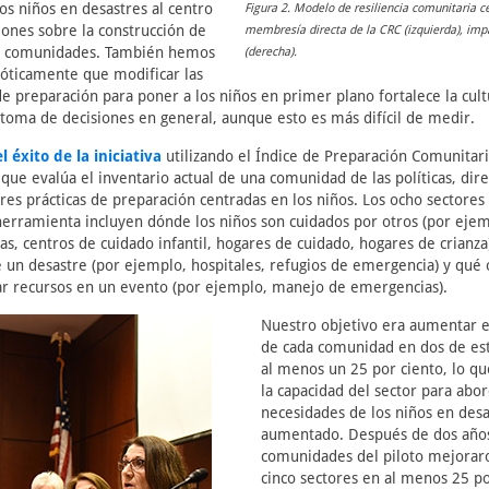
os niños en desastres al centro
Figura 2. Modelo de resiliencia comunitaria c
iones sobre la construcción de
membresía directa de la CRC (izquierda), imp
las comunidades. También hemos
(derecha).
óticamente que modificar las
e preparación para poner a los niños en primer plano fortalece la cul
 toma de decisiones en general, aunque esto es más difícil de medir.
 éxito de la iniciativa
utilizando el Índice de Preparación Comunitari
, que evalúa el inventario actual de una comunidad de las políticas, dire
res prácticas de preparación centradas en los niños. Los ocho sectores
erramienta incluyen dónde los niños son cuidados por otros (por ejem
das, centros de cuidado infantil, hogares de cuidado, hogares de crian
 un desastre (por ejemplo, hospitales, refugios de emergencia) y qué 
ar recursos en un evento (por ejemplo, manejo de emergencias).
Nuestro objetivo era aumentar e
de cada comunidad en dos de est
al menos un 25 por ciento, lo qu
la capacidad del sector para abor
necesidades de los niños en desa
aumentado. Después de dos años
comunidades del piloto mejorar
cinco sectores en al menos 25 po