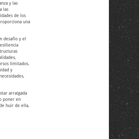
anza y las
a las
idades de los
 proporciona una
n desafío y el
esiliencia
tructuras
lidades,
rsos limitados.
nidad y
necesidades,
star arraigada
mo poner en
de huir de ella,