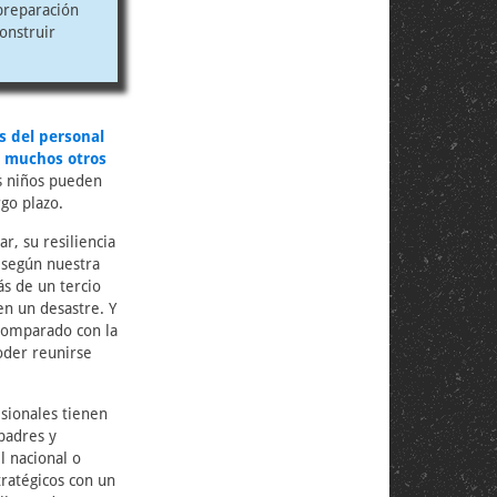
preparación
onstruir
s del personal
n
muchos otros
s niños pueden
go plazo.
r, su resiliencia
 según nuestra
ás de un tercio
en un desastre. Y
comparado con la
oder reunirse
esionales tienen
padres y
l nacional o
tratégicos con un