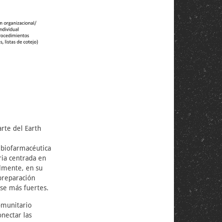
arte del Earth
 biofarmacéutica
ria centrada en
almente, en su
preparación
rse más fuertes.
comunitario
onectar las