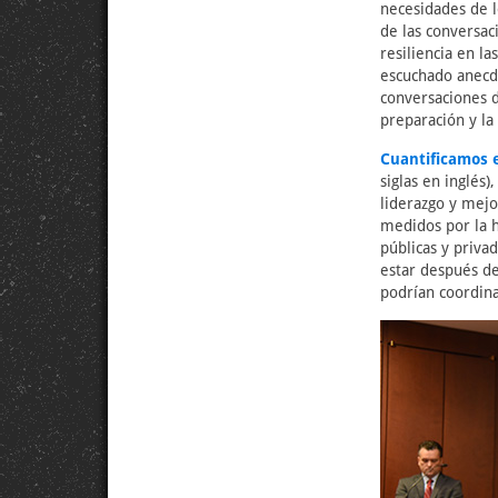
necesidades de l
de las conversac
resiliencia en 
escuchado anecd
conversaciones d
preparación y la
Cuantificamos el
siglas en inglés)
liderazgo y mejo
medidos por la h
públicas y priva
estar después de
podrían coordin