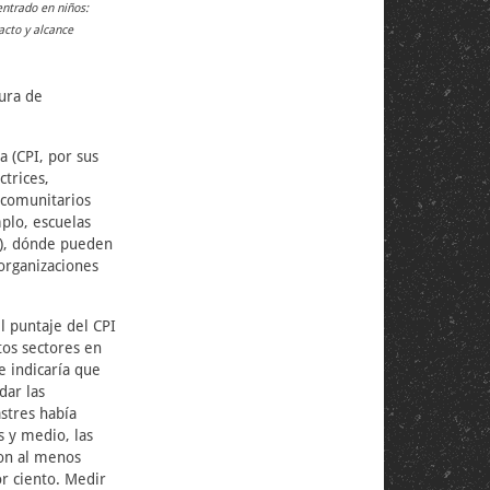
entrado en niños:
acto y alcance
tura de
a (CPI, por sus
ctrices,
 comunitarios
plo, escuelas
za), dónde pueden
organizaciones
l puntaje del CPI
os sectores en
e indicaría que
dar las
stres había
 y medio, las
on al menos
r ciento. Medir