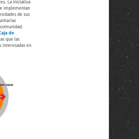
s. La iniciativa
an e implementan
esidades de sus
nitarias
a comunidad,
Caja de
as que las
s interesadas en