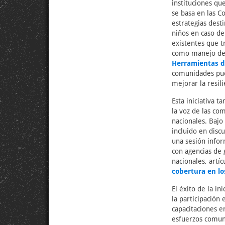
instituciones que
se basa en las C
estrategias dest
niños en caso de
existentes que tr
como manejo de e
Herramientas de
comunidades pued
mejorar la resil
Esta iniciativa 
la voz de las co
nacionales. Bajo 
incluido en discu
una sesión infor
con agencias de 
nacionales, artí
cobertura en l
El éxito de la i
la participación 
capacitaciones e
esfuerzos comun