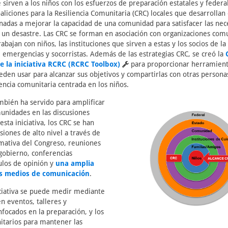
 sirven a los niños con los esfuerzos de preparación estatales y federale
oaliciones para la Resiliencia Comunitaria (CRC) locales que desarroll
inadas a mejorar la capacidad de una comunidad para satisfacer las nec
 un desastre. Las CRC se forman en asociación con organizaciones comu
abajan con niños, las instituciones que sirven a estas y los socios de l
mergencias y socorristas. Además de las estrategias CRC, se creó la
 la iniciativa RCRC (RCRC Toolbox)
para proporcionar herramient
en usar para alcanzar sus objetivos y compartirlas con otras persona
iencia comunitaria centrada en los niños.
también ha servido para amplificar
munidades en las discusiones
esta iniciativa, los CRC se han
siones de alto nivel a través de
mativa del Congreso, reuniones
gobierno, conferencias
culos de opinión y
una amplia
os medios de comunicación
.
niciativa se puede medir mediante
en eventos, talleres y
nfocados en la preparación, y los
itarios para mantener las