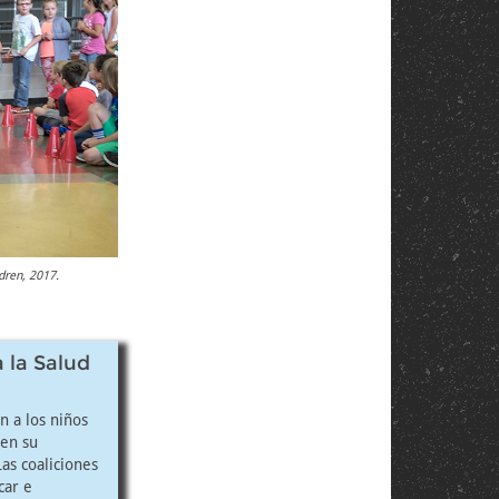
dren, 2017.
 la Salud
n a los niños
 en su
Las coaliciones
car e