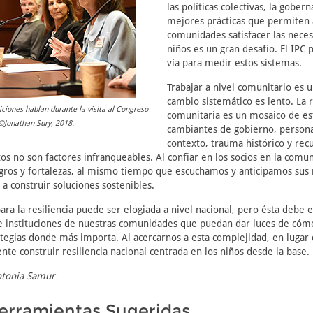
las políticas colectivas, la gobern
mejores prácticas que permiten 
comunidades satisfacer las neces
niños es un gran desafío. El IPC
vía para medir estos sistemas.
Trabajar a nivel comunitario es u
cambio sistemático es lento. La r
ciones hablan durante la visita al Congreso
comunitaria es un mosaico de es
©Jonathan Sury, 2018.
cambiantes de gobierno, persona
contexto, trauma histórico y recu
os no son factores infranqueables. Al confiar en los socios en la comu
gros y fortalezas, al mismo tiempo que escuchamos y anticipamos sus 
 construir soluciones sostenibles.
ara la resiliencia puede ser elogiada a nivel nacional, pero ésta debe e
 e instituciones de nuestras comunidades que puedan dar luces de có
rategias donde más importa. Al acercarnos a esta complejidad, en lugar 
e construir resiliencia nacional centrada en los niños desde la base.
ntonia Samur
erramientas Sugeridas