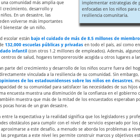
e una comunidad más amplia que
implementar estrategias de 
el crecimiento, desarrollo y
enfocadas en los niños para c
niños. En un desastre, las
resiliencia comunitaria.
eden volverse más importantes
l bienestar de un niño.
d escolar están
bajo el cuidado de más de 8.5 millones de miembro
de
132,000 escuelas públicas y privadas
en todo el país, así como e
dado infantil
(con otros 1.2 millones de empleados). Además, alguno
 centros de salud, hogares temporeros/de acogida u otros lugares a lar
n parte del crecimiento y desarrollo de los niños ocurre fuera del hoga
 directamente vinculada a la resiliencia de su comunidad. Sin embargo,
 opiniones de los estadounidenses sobre los niños en desastres
, m
capacidad de su comunidad para satisfacer las necesidades de sus hijos 
ma encuesta muestra una disminución de la confianza en el gobierno 
también muestra que más de la mitad de los encuestados esperaban p
as pocas horas de un gran desastre.
entre la expectativa y la realidad significa que los legisladores y prof
des obstáculos para cumplir con el nivel de servicio esperado por los 
 aproximarse a este desafío, a menudo se aborda los problemas a nive
 las preguntas a este nivel les permite construir marcos y objetivos es